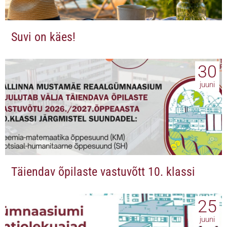
Suvi on käes!
30
juuni
Täiendav õpilaste vastuvõtt 10. klassi
25
juuni