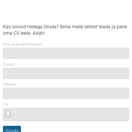
Kas soovid meiega liituda? Anna meile sellest teada ja pane
oma CV teele. Aitäh!
Ees- ja perekonnanimi
E-post
Telefon
CV