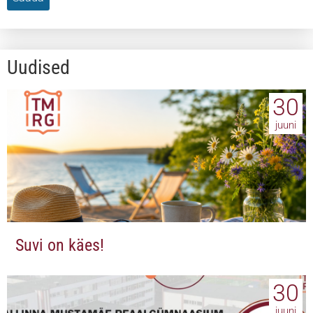
Uudised
30
juuni
Suvi on käes!
30
juuni