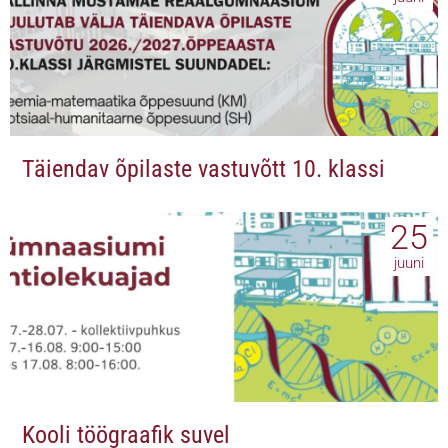
Täiendav õpilaste vastuvõtt 10. klassi
25
juuni
Kooli töögraafik suvel