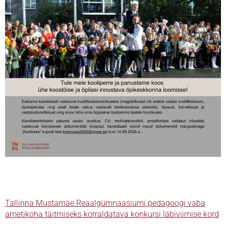
Tallinna Mustamäe Reaalgümnaasiumi pedagoogi vaba
ametikoha täitmiseks korraldatava konkursi läbiviimise kord