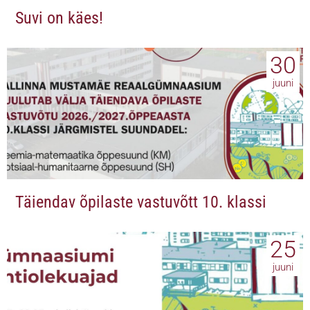
Suvi on käes!
30
juuni
Täiendav õpilaste vastuvõtt 10. klassi
25
juuni