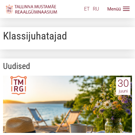
ET
RU
Klassijuhatajad
Uudised
30
juuni