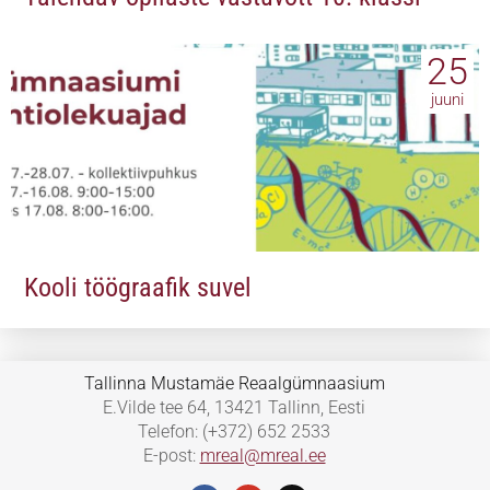
25
juuni
Kooli töögraafik suvel
Tallinna Mustamäe Reaalgümnaasium
E.Vilde tee 64, 13421 Tallinn, Eesti
Telefon: (+372) 652 2533
E-post:
mreal@mreal.ee