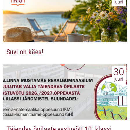
juuni
Suvi on käes!
30
juuni
Täiendav õpilaste vastuvõtt 10. klassi