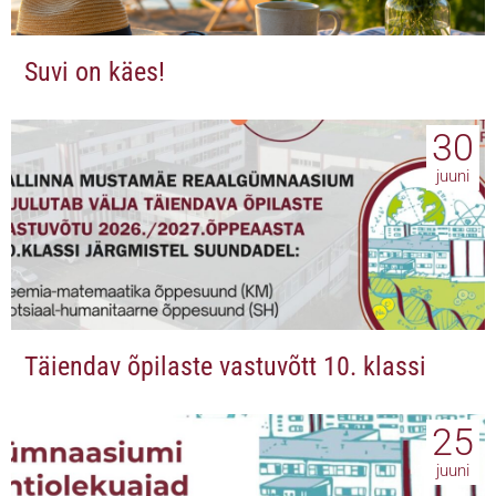
Suvi on käes!
30
juuni
Täiendav õpilaste vastuvõtt 10. klassi
25
juuni