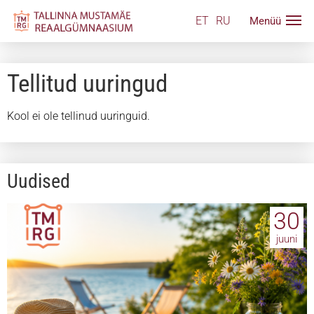
ET
RU
Tellitud uuringud
Kool ei ole tellinud uuringuid.
Uudised
30
juuni