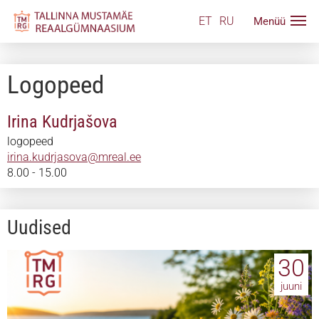
ET
RU
Logopeed
Irina Kudrjašova
logopeed
irina.kudrjasova@mreal.ee
8.00 - 15.00
Uudised
30
juuni