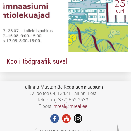
25
juuni
Kooli töögraafik suvel
Tallinna Mustamäe Reaalgümnaasium
E.Vilde tee 64, 13421 Tallinn, Eesti
Telefon: (+372) 652 2533
E-post:
mreal@mreal.ee