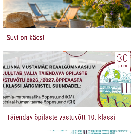
Suvi on käes!
30
juuni
Täiendav õpilaste vastuvõtt 10. klassi