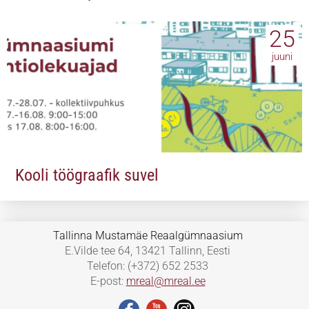
25
juuni
Kooli töögraafik suvel
Tallinna Mustamäe Reaalgümnaasium
E.Vilde tee 64, 13421 Tallinn, Eesti
Telefon: (+372) 652 2533
E-post:
mreal@mreal.ee