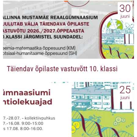
30
juuni
Täiendav õpilaste vastuvõtt 10. klassi
25
juuni