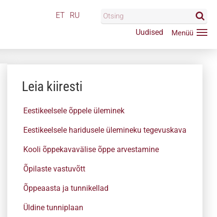
ET
RU
Uudised
Leia kiiresti
Eestikeelsele õppele üleminek
Eestikeelsele haridusele ülemineku tegevuskava
Kooli õppekavavälise õppe arvestamine
Õpilaste vastuvõtt
Õppeaasta ja tunnikellad
Üldine tunniplaan