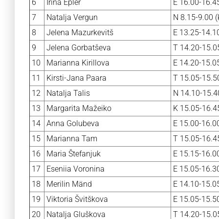
6
Irina Epler
E 16.00-16.45
7
Natalja Vergun
N 8.15-9.00 
8
Jelena Mazurkevitš
E 13.25-14.1
9
Jelena Gorbatševa
T 14.20-15.05
10
Marianna Kirillova
E 14.20-15.05
11
Kirsti-Jana Paara
T 15.05-15.50
12
Natalja Talis
N 14.10-15.4
13
Margarita Mažeiko
K 15.05-16.4
14
Anna Golubeva
E 15.00-16.0
15
Marianna Tam
T 15.05-16.4
16
Maria Štefanjuk
E 15.15-16.00
17
Eseniia Voronina
E 15.05-16.3
18
Merilin Mänd
E 14.10-15.05
19
Viktoria Švitškova
E 15.05-15.50
20
Natalja Gluškova
T 14.20-15.0