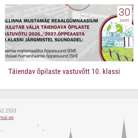
30
juuni
Täiendav õpilaste vastuvõtt 10. klassi
652 2533
eal.ee