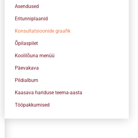
Asendused
Eritunniplaanid
Konsultatsioonide graafik
Õpilaspilet
Koolilõuna menüü
Päevakava
Pildialbum
Kaasava hariduse teema-aasta
Tööpakkumised