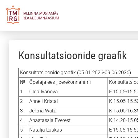
Konsultatsioonide graafik
Konsultatsioonide graafik (05.01.2026-09.06.2026)
№
Õpetaja ees-, perekonnanimi
Konsultatsio
1
Olga Ivanova
E 15.05-15.50
2
Anneli Kristal
K 15.05-15.50
3
Jelena Walz
K 15.05-16.3
4
Anastassia Everest
K 14.20-15.05
5
Natalja Luukas
E 15.05-15.50