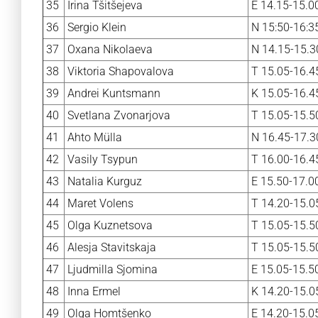
35
Irina Tšitšejeva
E 14.15-15.00
36
Sergio Klein
N 15:50-16:3
37
Oxana Nikolaeva
N 14.15-15.3
38
Viktoria Shapovalova
T 15.05-16.4
39
Andrei Kuntsmann
K 15.05-16.4
40
Svetlana Zvonarjova
T 15.05-15.5
41
Ahto Mülla
N 16.45-17.3
42
Vasily Tsypun
T 16.00-16.4
43
Natalia Kurguz
E 15.50-17.0
44
Maret Volens
T 14.20-15.0
45
Olga Kuznetsova
T 15.05-15.5
46
Alesja Stavitskaja
T 15.05-15.5
47
Ljudmilla Sjomina
E 15.05-15.50
48
Inna Ermel
K 14.20-15.0
49
Olga Homtšenko
E 14.20-15.0