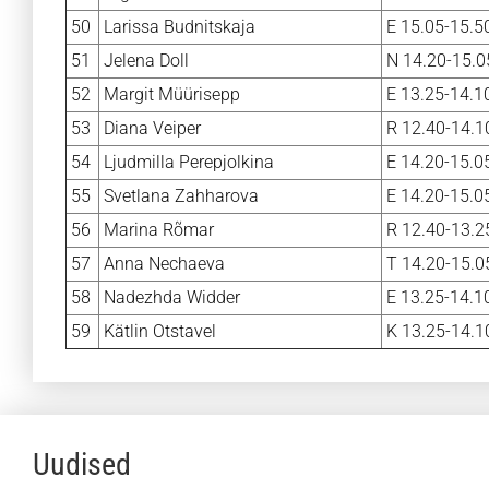
50
Larissa Budnitskaja
E 15.05-15.50
51
Jelena Doll
N 14.20-15.0
52
Margit Müürisepp
E 13.25-14.10
53
Diana Veiper
R 12.40-14.1
54
Ljudmilla Perepjolkina
E 14.20-15.05
55
Svetlana Zahharova
E 14.20-15.05
56
Marina Rõmar
R 12.40-13.2
57
Anna Nechaeva
T 14.20-15.05
58
Nadezhda Widder
E 13.25-14.10
59
Kätlin Otstavel
K 13.25-14.10
Uudised