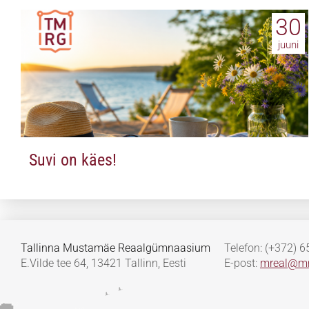
30
juuni
Suvi on käes!
Tallinna Mustamäe Reaalgümnaasium
Telefon: (+372) 
E.Vilde tee 64, 13421 Tallinn, Eesti
E-post:
mreal@mr