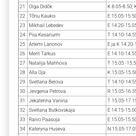
21
Olga Didõk
K 8.05-8.50; 
22
Tõnu Kaukis
E 15.05-15.5
23
Mikhail Lebedev
E 14.20-15.05
24
Piia Kesanurm
T 14.10-14.5
25
Artemi Larionov
E ja K 14.20-
26
Merit Tarkus
E 14.10-14.55
27
Natalija Mahhova
T 15.05 -15.5
28
Alla Oja
K 15.05-15.50
29
Svetlana Belova
T 14.10-14.5
30
Jevgenia Petrova
R 15.05-16.3
31
Jekaterina Vanina
T 15.05-17.1
32
Svetlana Butkovskaja
E 14.15-15.00
33
Raivo Paasoja
E 15.05-15.50
34
Kateryna Huseva
N 15.05-17.0