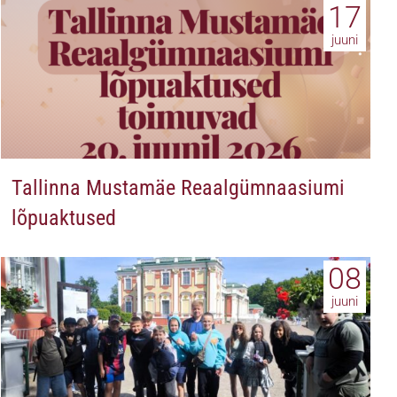
17
juuni
Tallinna Mustamäe Reaalgümnaasiumi
lõpuaktused
08
juuni