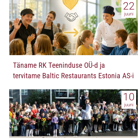
22
juuni
Täname RK Teeninduse OÜ-d ja
tervitame Baltic Restaurants Estonia AS-i
10
juuni