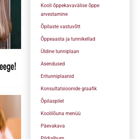
Kooli õppekavavälise õppe
arvestamine
Õpilaste vastuvõtt
Õppeaasta ja tunnikellad
Üldine tunniplaan
Asendused
Eritunniplaanid
Konsultatsioonide graafik
Õpilaspilet
Koolilõuna menüü
Päevakava
Pildialbum