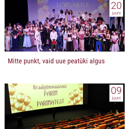
20
juuni
Mitte punkt, vaid uue peatüki algus
09
juuni