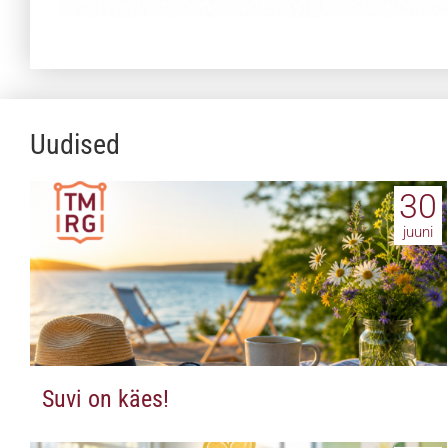
Uudised
30
juuni
Suvi on käes!