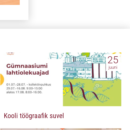
25
juuni
Kooli töögraafik suvel