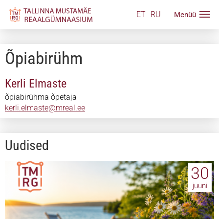
ET
RU
Õpiabirühm
Kerli Elmaste
õpiabirühma õpetaja
kerli.elmaste@mreal.ee
Uudised
30
juuni