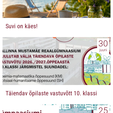
Suvi on käes!
30
juuni
Täiendav õpilaste vastuvõtt 10. klassi
25