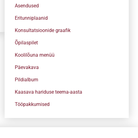
Asendused
Eritunniplaanid
Konsultatsioonide graafik
Õpilaspilet
Koolilõuna menüü
Päevakava
Pildialbum
Kaasava hariduse teema-aasta
Tööpakkumised