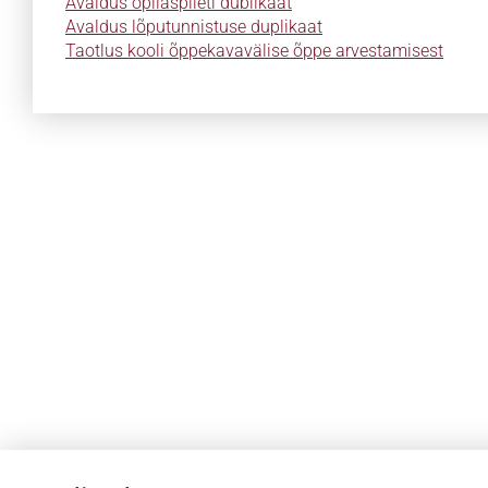
Avaldus õpilaspileti dublikaat
Avaldus lõputunnistuse duplikaat
Taotlus kooli õppekavavälise õppe arvestamisest