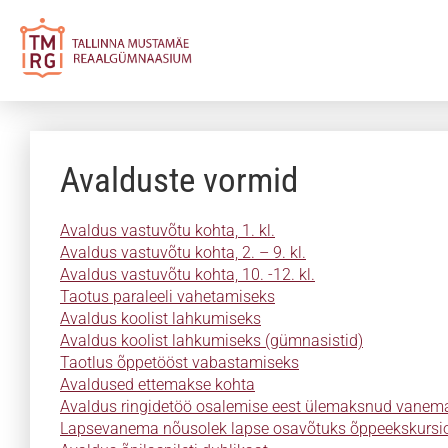
Avalduste vormid
Avaldus vastuvõtu kohta, 1. kl.
Avaldus vastuvõtu kohta, 2. – 9. kl.
Avaldus vastuvõtu kohta, 10. -12. kl.
Taotus paraleeli vahetamiseks
Avaldus koolist lahkumiseks
Avaldus koolist lahkumiseks (gümnasistid)
Taotlus õppetööst vabastamiseks
Avaldused ettemakse kohta
Avaldus ringidetöö osalemise eest ülemaksnud vanema
Lapsevanema nõusolek lapse osavõtuks õppeekskursio