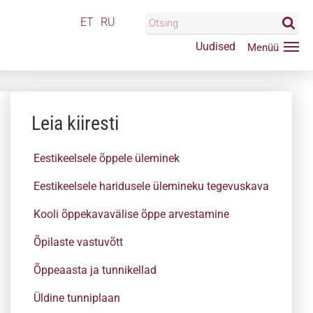
ET
RU
Uudised
Leia kiiresti
Eestikeelsele õppele üleminek
Eestikeelsele haridusele ülemineku tegevuskava
Kooli õppekavavälise õppe arvestamine
Õpilaste vastuvõtt
Õppeaasta ja tunnikellad
Üldine tunniplaan