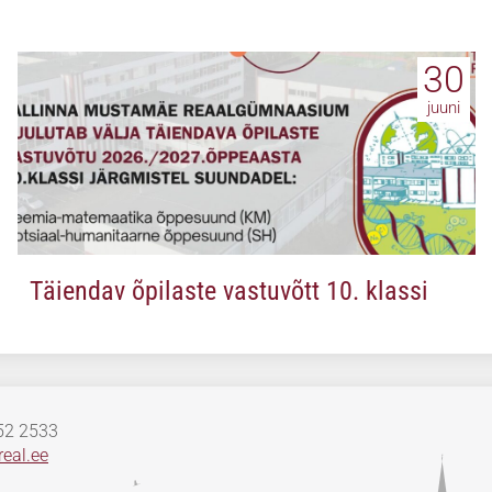
30
juuni
Täiendav õpilaste vastuvõtt 10. klassi
652 2533
eal.ee