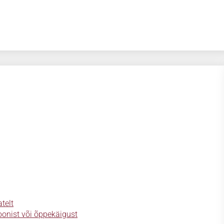
telt
onist või õppekäigust