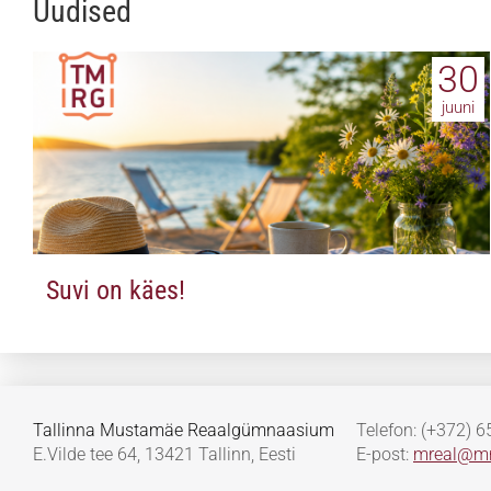
Uudised
30
juuni
Suvi on käes!
Tallinna Mustamäe Reaalgümnaasium
Telefon: (+372) 
E.Vilde tee 64, 13421 Tallinn, Eesti
E-post:
mreal@mr