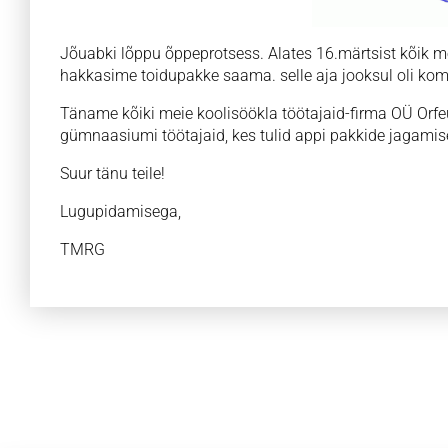
Jõuabki lõppu õppeprotsess. Alates 16.märtsist kõik m
hakkasime toidupakke saama. selle aja jooksul oli komp
Täname kõiki meie koolisöökla töötajaid-firma OÜ Orfe
gümnaasiumi töötajaid, kes tulid appi pakkide jagamis
Suur tänu teile!
Lugupidamisega,
TMRG