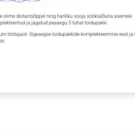
e olime distantsõppel ning hariliku sooja sööklalõuna asemele
lekteeritud ja jagatud peaaegu 5 tuhat toidupakki.
um töötajaid- õigeaegse toidupakkide komplekteerimise eest ja 
es.