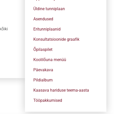
Üldine tunniplaan
Asendused
kõiki
Eritunniplaanid
Konsultatsioonide graafik
Õpilaspilet
Koolilõuna menüü
Päevakava
Pildialbum
Kaasava hariduse teema-aasta
Tööpakkumised