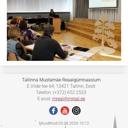
Tallinna Mustamäe Reaalgümnaasium
E.Vilde tee 64, 13421 Tallinn, Eesti
Telefon: (+372) 652 2533
E-post:
mreal@mreal.ee
Muudetud 03.08.2026 10:12