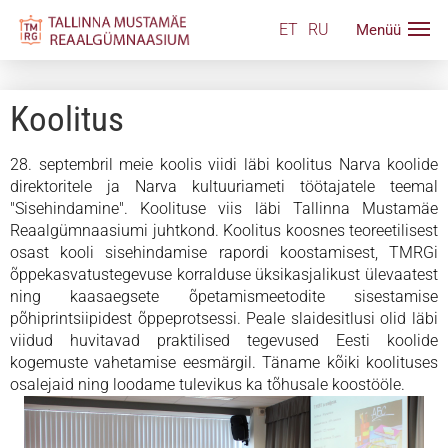
ET
RU
Koolitus
28. septembril meie koolis viidi läbi koolitus Narva koolide
direktoritele ja Narva kultuuriameti töötajatele teemal
"Sisehindamine". Koolituse viis läbi Tallinna Mustamäe
Reaalgümnaasiumi juhtkond. Koolitus koosnes teoreetilisest
osast kooli sisehindamise rapordi koostamisest, TMRGi
õppekasvatustegevuse korralduse üksikasjalikust ülevaatest
ning kaasaegsete õpetamismeetodite sisestamise
põhiprintsiipidest õppeprotsessi. Peale slaidesitlusi olid läbi
viidud huvitavad praktilised tegevused Eesti koolide
kogemuste vahetamise eesmärgil. Täname kõiki koolituses
osalejaid ning loodame tulevikus ka tõhusale koostööle.