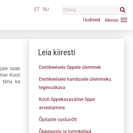
ET
RU
Uudised
Leia kiiresti
Eestikeelsele õppele üleminek
jale saab
ise Kooli
Eestikeelsele haridusele ülemineku
r tänu ka
tegevuskava
Kooli õppekavavälise õppe
arvestamine
Õpilaste vastuvõtt
Õppeaasta ja tunnikellad