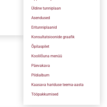
Üldine tunniplaan
Asendused
Eritunniplaanid
Konsultatsioonide graafik
Õpilaspilet
Koolilõuna menüü
Päevakava
Pildialbum
Kaasava hariduse teema-aasta
Tööpakkumised