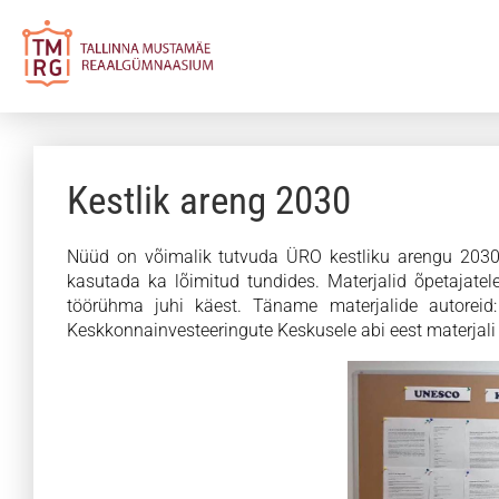
Kestlik areng 2030
Nüüd on võimalik tutvuda ÜRO kestliku arengu 2030 
kasutada ka lõimitud tundides. Materjalid õpetajate
töörühma juhi käest. Täname materjalide autoreid
Keskkonnainvesteeringute Keskusele abi eest materjali