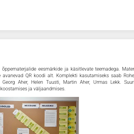
õppematerjalide eesmärkide ja käsitlevate teemadega. Mater
le avanevad QR koodi alt. Komplekti kasutamiseks saab Rohel
: Georg Aher, Helen Tuusti, Martin Aher, Urmas Lekk. Suu
 koostamises ja väljaandmises.