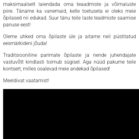
maksimaalselt laiendada oma teaadmiste ja võimaluste
piire. Täname ka vanemaid, kelle toetuseta ei oleks meie
õpilased nii edukad. Suur tänu teile laste teadmiste saamise
panuse eest!
Oleme uhked oma õpilaste üle ja aitame neil püstitatud
eesmärkideni jõuda!
Traditsiooniline parimate õpilaste ja nende juhendajate
vastuvõtt kindlasti toimub sügisel. Aga nüüd pakume teile
kontsert, milles osalevad meie andekad õpilased!
Meeldivat vaatamist!