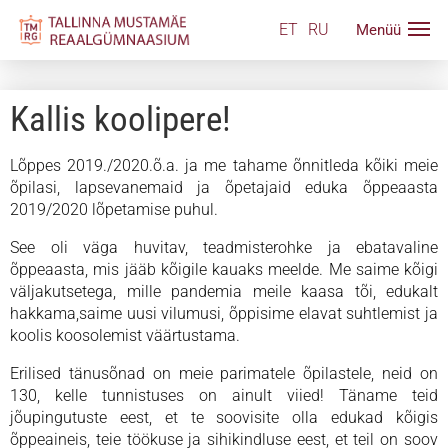
ET
RU
Kallis koolipere!
Lõppes 2019./2020.õ.a. ja me tahame õnnitleda kõiki meie
õpilasi, lapsevanemaid ja õpetajaid eduka õppeaasta
2019/2020 lõpetamise puhul.
See oli väga huvitav, teadmisterohke ja ebatavaline
õppeaasta, mis jääb kõigile kauaks meelde. Me saime kõigi
väljakutsetega, mille pandemia meile kaasa tõi, edukalt
hakkama,saime uusi vilumusi, õppisime elavat suhtlemist ja
koolis koosolemist väärtustama.
Erilised tänusõnad on meie parimatele õpilastele, neid on
130, kelle tunnistuses on ainult viied! Täname teid
jõupingutuste eest, et te soovisite olla edukad kõigis
õppeaineis, teie töökuse ja sihikindluse eest, et teil on soov