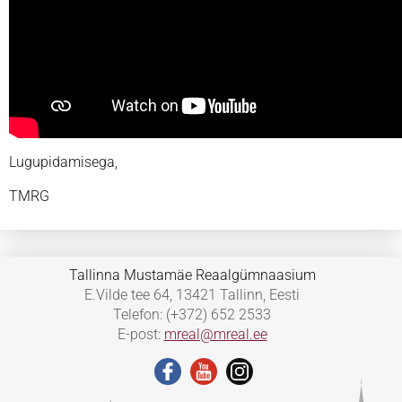
Lugupidamisega,
TMRG
Tallinna Mustamäe Reaalgümnaasium
E.Vilde tee 64, 13421 Tallinn, Eesti
Telefon: (+372) 652 2533
E-post:
mreal@mreal.ee