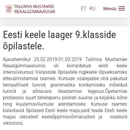
ET
RU
Eesti keele laager 9.klasside
õpilastele.
Ajavahemikul 25.02.2019-01.03.2019 Tallinna Mustamäe
Reaalgümnaasiumis oli korraldatud eesti keele
intensiivkursus 9.klasside õpilastele riigikeele lõpueksamiks
ettevalmistamise raames. Kursuse osalejatele olid pakutud
temaatilised tunnid, grammatika kordamiseks mõeldud
tunnid ja sõnavara rikastamise tegevus.Õpetamise
protsessis suurt tähelepanu pöörati suulise ja kirjaliku kõne
ning kuulamisvilumuse arendamisele. Kursuse raames
külastasid õpilased Eesti keele maja,said teada Eesti keele
majas olevatest keeleõppimisvõimalustest ja osalesid
viktoriinis.