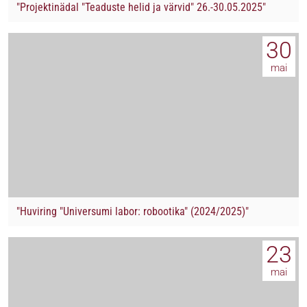
"Projektinädal "Teaduste helid ja värvid" 26.-30.05.2025"
30
mai
"Huviring "Universumi labor: robootika" (2024/2025)"
23
mai