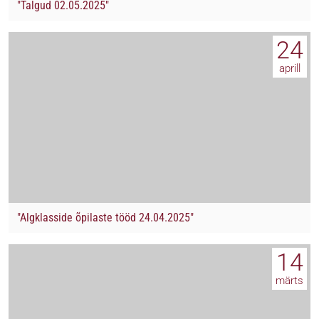
"Talgud 02.05.2025"
24
aprill
"Algklasside õpilaste tööd 24.04.2025"
14
märts