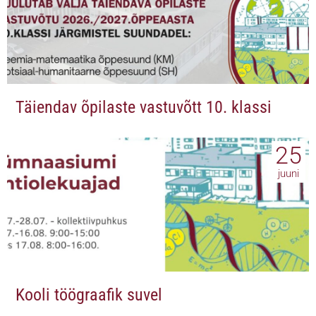
Täiendav õpilaste vastuvõtt 10. klassi
25
juuni
Kooli töögraafik suvel