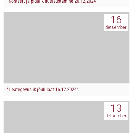
"Kontsert ja pidulik autasustamine 20.12.2024"
16
detsember
"Heategevuslik jõululaat 16.12.2024"
13
detsember