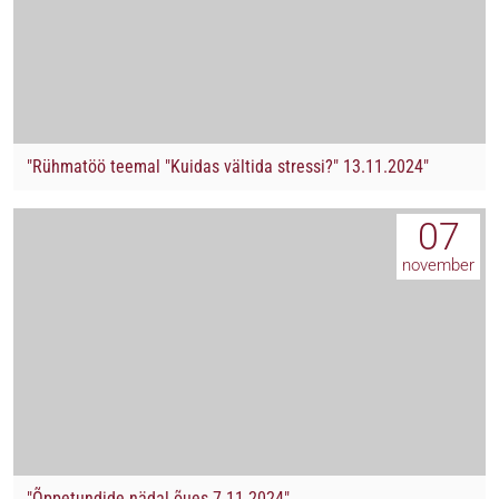
"Rühmatöö teemal "Kuidas vältida stressi?" 13.11.2024"
07
november
"Õppetundide nädal õues 7.11.2024"