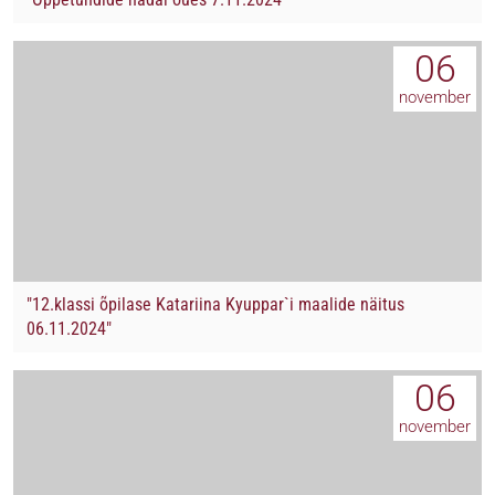
06
november
"12.klassi õpilase Katariina Kyuppar`i maalide näitus
06.11.2024"
06
november