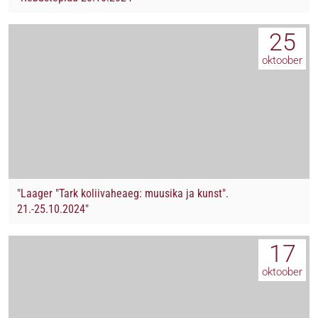
25
oktoober
"Laager "Tark koliivaheaeg: muusika ja kunst".
21.-25.10.2024"
17
oktoober