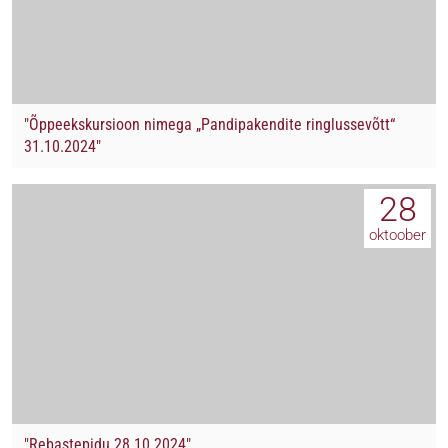
"Õppeekskursioon nimega „Pandipakendite ringlussevõtt“
31.10.2024"
28
oktoober
"Rebastepidu 28.10.2024"