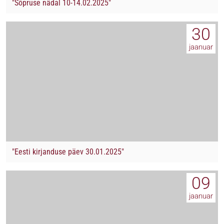
"Sõpruse nädal 10-14.02.2025"
30
jaanuar
"Eesti kirjanduse päev 30.01.2025"
09
jaanuar