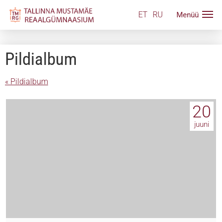
ET
RU
Pildialbum
« Pildialbum
20
juuni