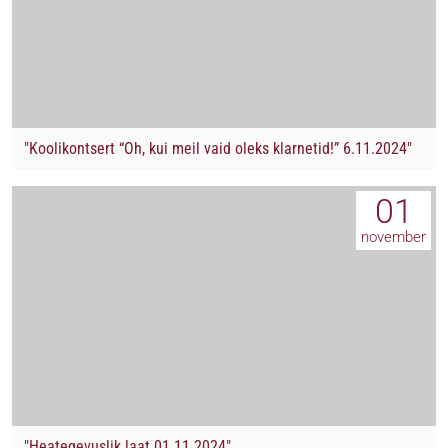
"Koolikontsert “Oh, kui meil vaid oleks klarnetid!” 6.11.2024"
01
november
"Heategevuslik laat 01.11.2024"