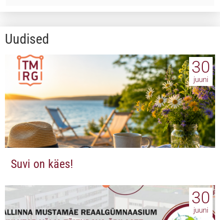
Uudised
30
juuni
Suvi on käes!
30
juuni