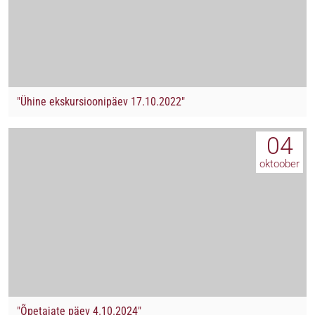
"Ühine ekskursioonipäev 17.10.2022"
04
oktoober
"Õpetajate päev 4.10.2024"