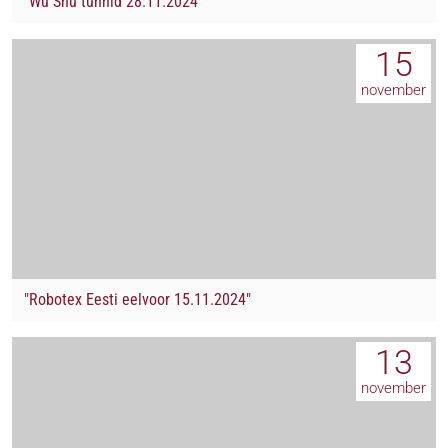
"Wu Shu tunnid 28.11.2024"
15
november
"Robotex Eesti eelvoor 15.11.2024"
13
november