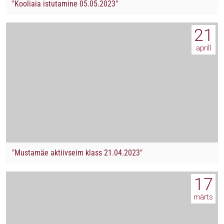
"Kooliaia istutamine 05.05.2023"
21
aprill
"Mustamäe aktiivseim klass 21.04.2023"
17
märts