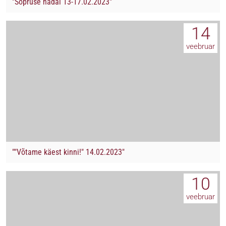
"Sõpruse nädal 13-17.02.2023"
14
veebruar
""Võtame käest kinni!" 14.02.2023"
10
veebruar