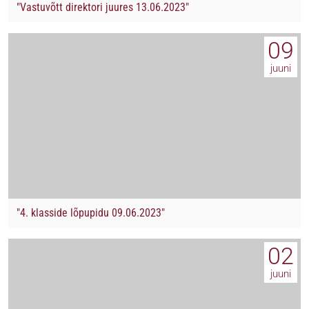
"Vastuvõtt direktori juures 13.06.2023"
09
juuni
"4. klasside lõpupidu 09.06.2023"
02
juuni