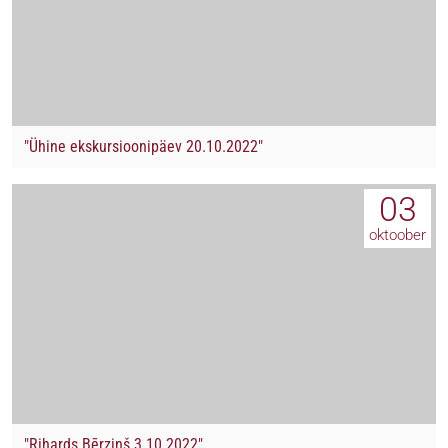
"Ühine ekskursioonipäev 20.10.2022"
03
oktoober
"Rihards Bērziņš 3.10.2022"