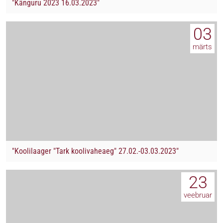
"Känguru 2023 16.03.2023"
03
märts
"Koolilaager "Tark koolivaheaeg" 27.02.-03.03.2023"
23
veebruar