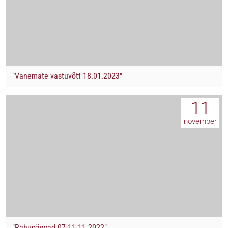
"Vanemate vastuvõtt 18.01.2023"
11
november
"Rahupäevad 07-11.11.2022"