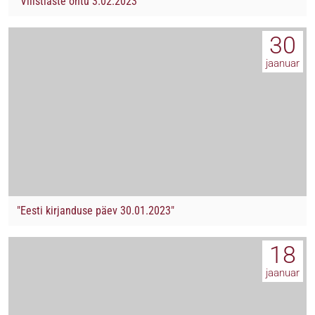
"Vilistlaste õhtu 3.02.2023"
30
jaanuar
"Eesti kirjanduse päev 30.01.2023"
18
jaanuar