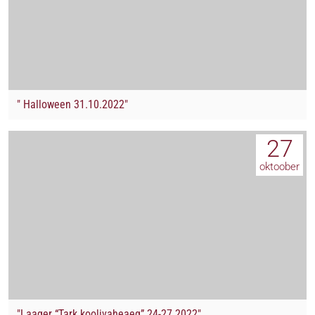
" Halloween 31.10.2022"
27
oktoober
"Laager “Tark koolivaheaeg” 24-27.2022"