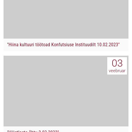
"Hiina kultuuri töötoad Konfutsiuse Instituudilt 10.02.2023"
03
veebruar