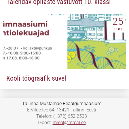
Täiendav õpilaste vastuvõtt 10. klassi
25
juuni
Kooli töögraafik suvel
Tallinna Mustamäe Reaalgümnaasium
E.Vilde tee 64, 13421 Tallinn, Eesti
Telefon: (+372) 652 2533
E-post:
mreal@mreal.ee