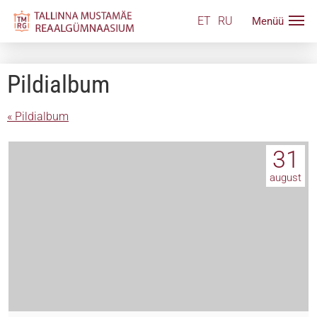
ET
RU
Pildialbum
« Pildialbum
31
august