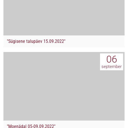
"Sügisene talupäev 15.09.2022"
06
september
"Moenädal 05-09.09.2022"