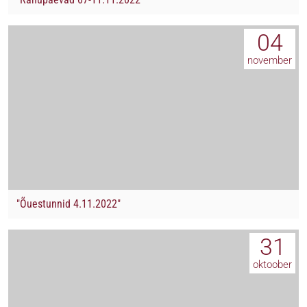
04
november
"Õuestunnid 4.11.2022"
31
oktoober