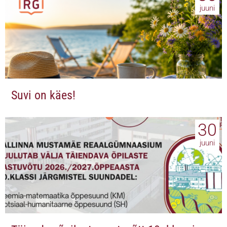
juuni
Suvi on käes!
30
juuni