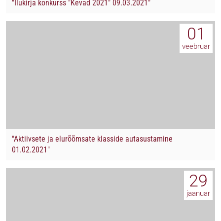
"Ilukirja konkurss "Kevad 2021" 09.03.2021"
01
veebruar
"Aktiivsete ja elurõõmsate klasside autasustamine
01.02.2021"
29
jaanuar