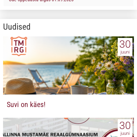
Uudised
30
juuni
Suvi on käes!
30
juuni