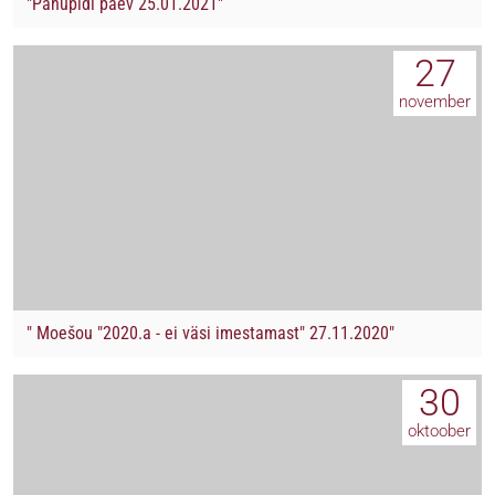
"Pahupidi päev 25.01.2021"
27
november
" Moešou "2020.a - ei väsi imestamast" 27.11.2020"
30
oktoober