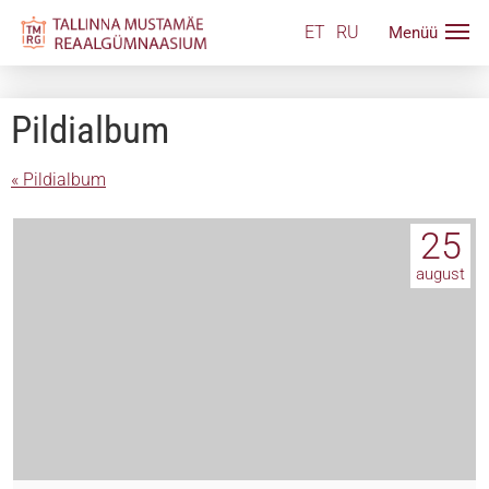
ET
RU
Pildialbum
« Pildialbum
25
august