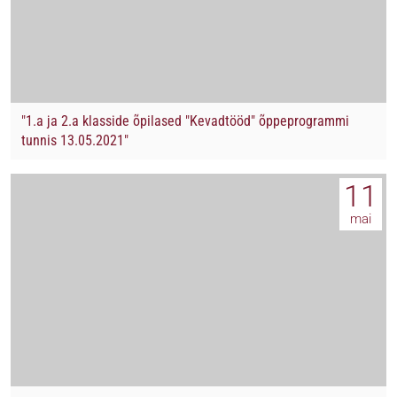
"1.a ja 2.a klasside õpilased "Kevadtööd" õppeprogrammi
tunnis 13.05.2021"
11
mai