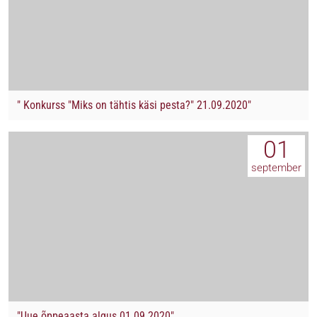
" Konkurss "Miks on tähtis käsi pesta?" 21.09.2020"
01
september
"Uue õppeaasta algus 01.09.2020"