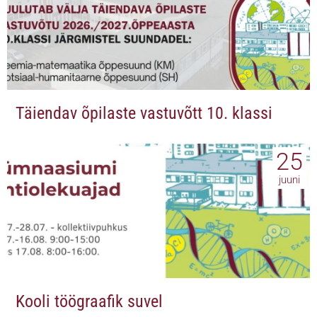
Täiendav õpilaste vastuvõtt 10. klassi
25
juuni
Kooli töögraafik suvel