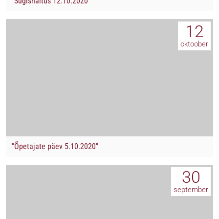
"Sügisnäitus 12.10.2020"
12
oktoober
"Õpetajate päev 5.10.2020"
30
september