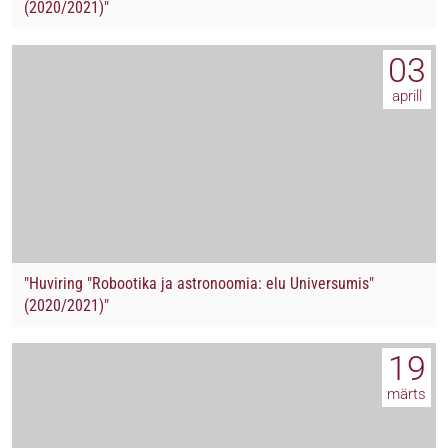
(2020/2021)"
03
aprill
"Huviring "Robootika ja astronoomia: elu Universumis"
(2020/2021)"
19
märts