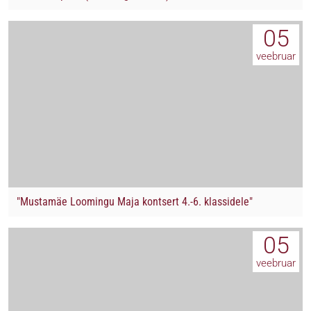
05
veebruar
"Mustamäe Loomingu Maja kontsert 4.-6. klassidele"
05
veebruar