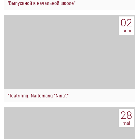
"Выпускной в начальной школе"
02
juuni
"Teatriring. Näitemäng "Nina"."
28
mai