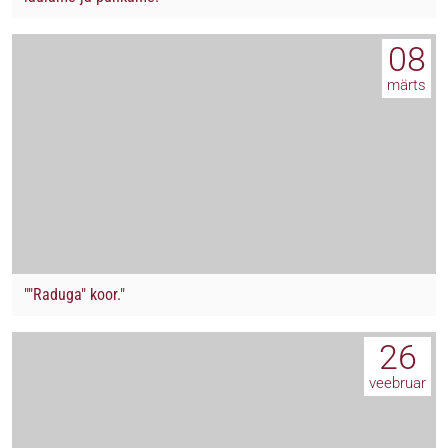
08
märts
""Raduga" koor."
26
veebruar