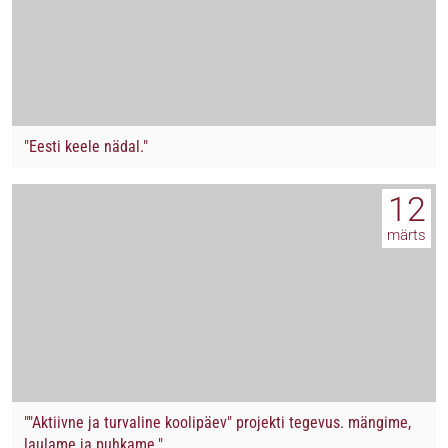
"Eesti keele nädal."
12
märts
""Aktiivne ja turvaline koolipäev" projekti tegevus. mängime,
laulame ja puhkame."