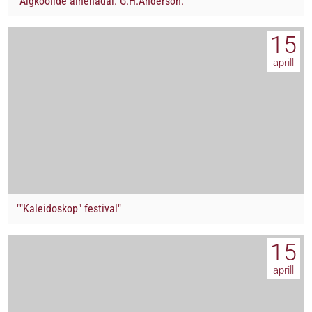
"Algkoolide ainenädal. G.H.Anderson."
15
aprill
""Kaleidoskop" festival"
15
aprill