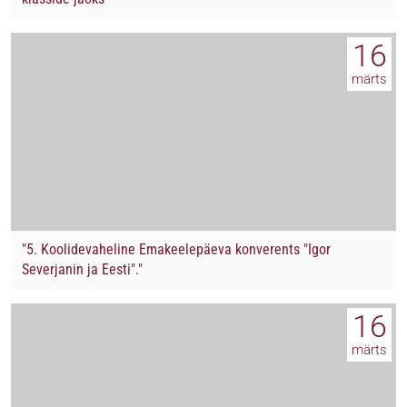
16
märts
"5. Koolidevaheline Emakeelepäeva konverents "Igor
Severjanin ja Eesti"."
16
märts