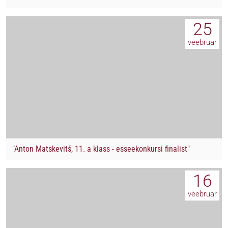
25
veebruar
"Anton Matskevitš, 11. a klass - esseekonkursi finalist"
16
veebruar