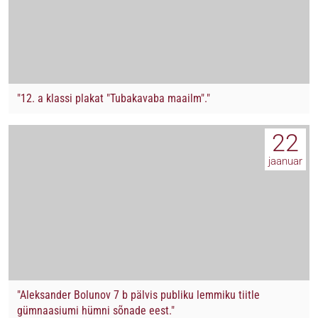
"12. a klassi plakat "Tubakavaba maailm"."
22
jaanuar
"Aleksander Bolunov 7 b pälvis publiku lemmiku tiitle
gümnaasiumi hümni sõnade eest."