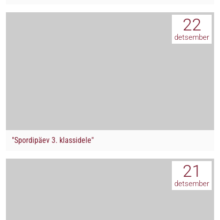
22
detsember
"Spordipäev 3. klassidele"
21
detsember