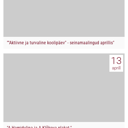
""Aktiivne ja turvaline koolipäev" - seinamaalingud aprillis"
13
aprill
"A.Hamidulina ja A.Klõkova plakat."