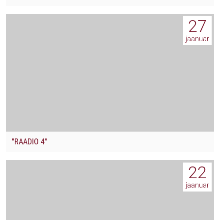
27
jaanuar
"RAADIO 4"
22
jaanuar