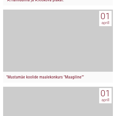
01
aprill
"Mustamäe koolide maalekonkurs "Maagiline""
01
aprill