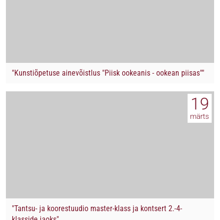
"Kunstiõpetuse ainevõistlus "Piisk ookeanis - ookean piisas""
19
märts
"Tantsu- ja koorestuudio master-klass ja kontsert 2.-4-
klasside jaoks"