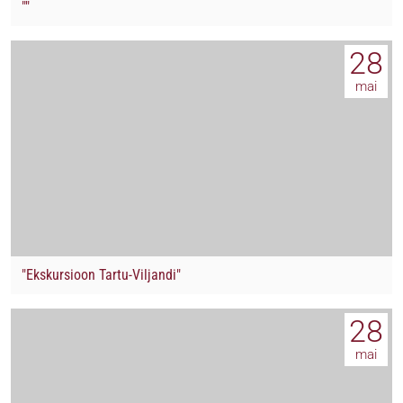
""
28
mai
"Ekskursioon Tartu-Viljandi"
28
mai