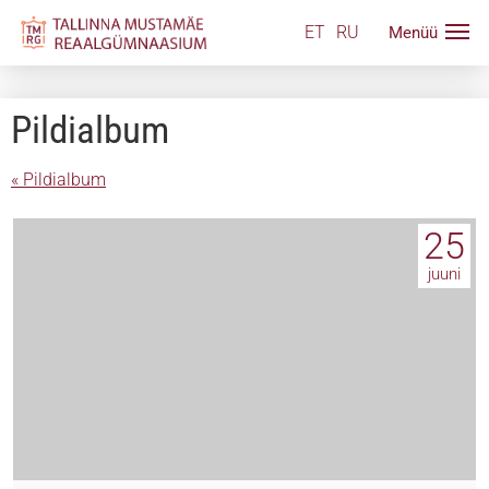
ET
RU
Pildialbum
« Pildialbum
25
juuni