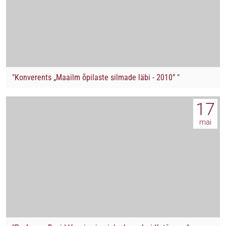
"Konverents „Maailm õpilaste silmade läbi - 2010” "
17
mai