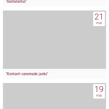
"Aastanäitus"
21
mai
"Kontsert vanemade jaoks"
19
mai