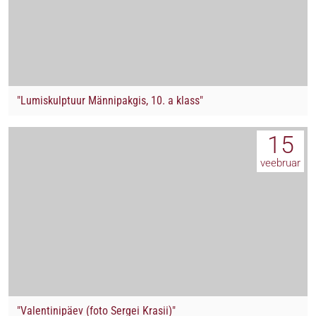
"Lumiskulptuur Männipakgis, 10. a klass"
15
veebruar
"Valentinipäev (foto Sergei Krasii)"