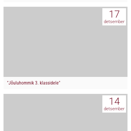
17
detsember
"Jõuluhommik 3. klassidele"
14
detsember