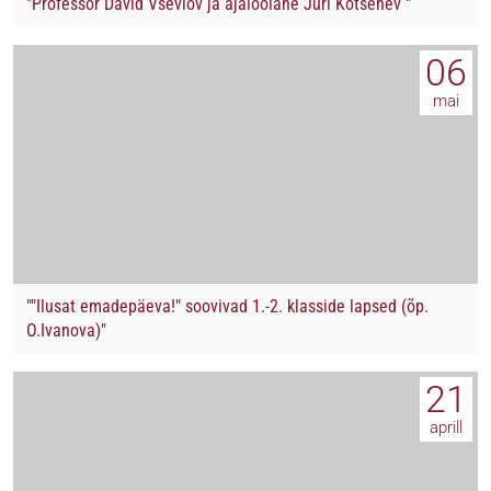
"Professor David Vseviov ja ajaloolane Juri Kotšenev "
06
mai
""Ilusat emadepäeva!" soovivad 1.-2. klasside lapsed (õp.
O.Ivanova)"
21
aprill