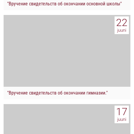
"Вручение свидетельств об окончании основной школы"
22
juuni
"Вручение свидетельств об окончании гимназии."
17
juuni