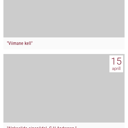
"Viimane kell"
15
aprill