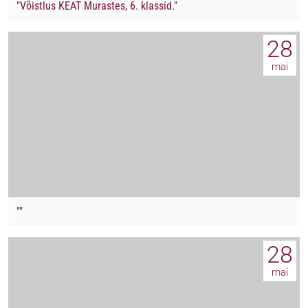
"Võistlus KEAT Murastes, 6. klassid."
28
mai
""
28
mai