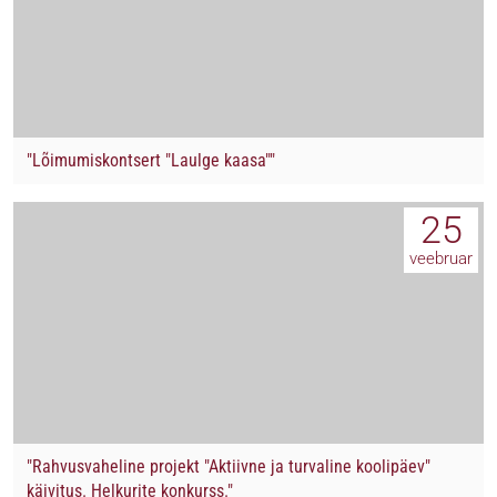
"Lõimumiskontsert "Laulge kaasa""
25
veebruar
"Rahvusvaheline projekt "Aktiivne ja turvaline koolipäev"
käivitus. Helkurite konkurss."