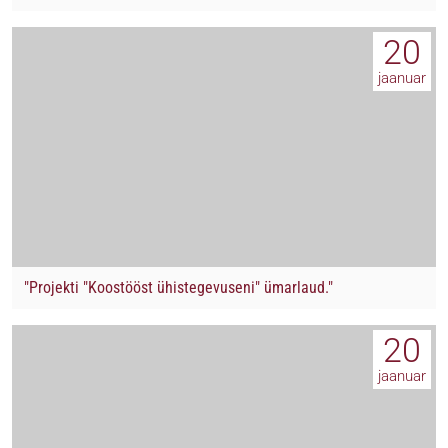
20
jaanuar
"Projekti "Koostööst ühistegevuseni" ümarlaud."
20
jaanuar