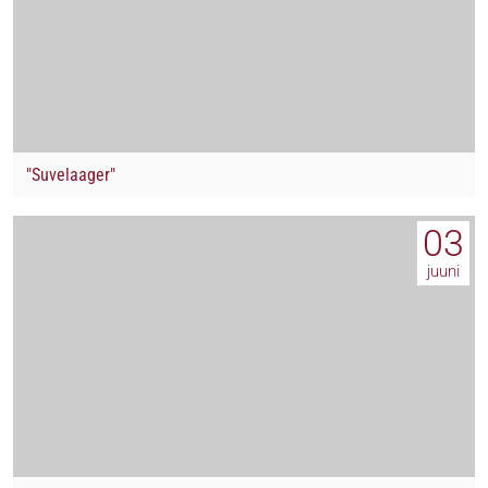
"Suvelaager"
03
juuni