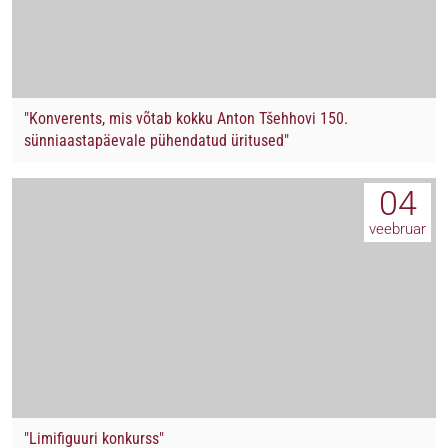
"Konverents, mis võtab kokku Anton Tšehhovi 150.
sünniaastapäevale pühendatud üritused"
04
veebruar
"Limifiguuri konkurss"