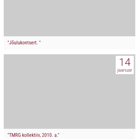
"Jõulukontsert. "
14
jaanuar
"TMRG kollektiiv, 2010. a."