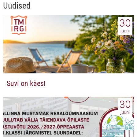
Uudised
30
juuni
Suvi on käes!
30
juuni