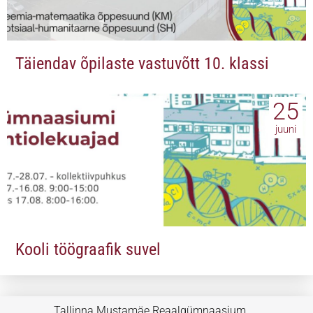
Täiendav õpilaste vastuvõtt 10. klassi
25
juuni
Kooli töögraafik suvel
Tallinna Mustamäe Reaalgümnaasium