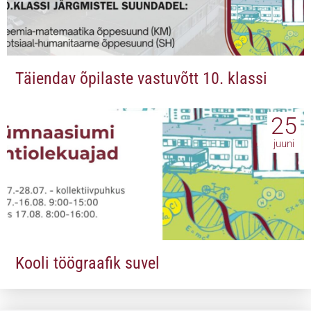
Täiendav õpilaste vastuvõtt 10. klassi
25
juuni
Kooli töögraafik suvel