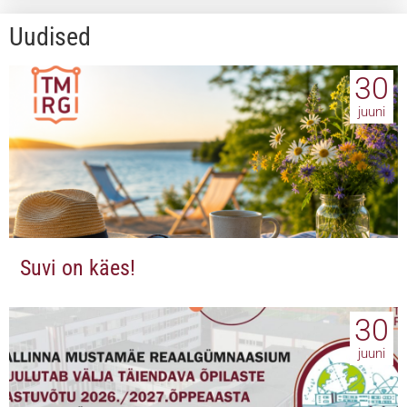
Uudised
30
juuni
Suvi on käes!
30
juuni