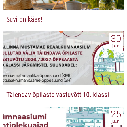
Suvi on käes!
30
juuni
Täiendav õpilaste vastuvõtt 10. klassi
25
juuni