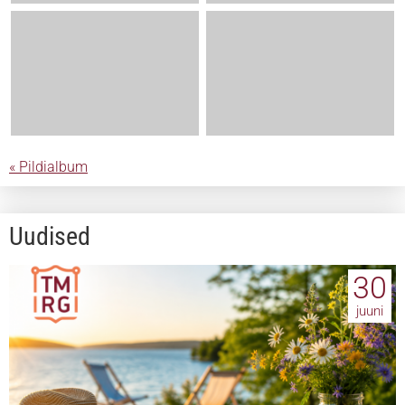
« Pildialbum
Uudised
30
juuni