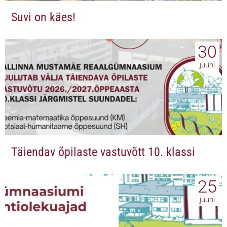
Suvi on käes!
30
juuni
Täiendav õpilaste vastuvõtt 10. klassi
25
juuni