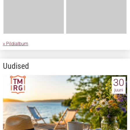
« Pildialbum
Uudised
30
juuni