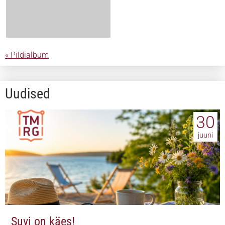
« Pildialbum
Uudised
30
juuni
Suvi on käes!