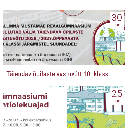
30
juuni
Täiendav õpilaste vastuvõtt 10. klassi
25
juuni