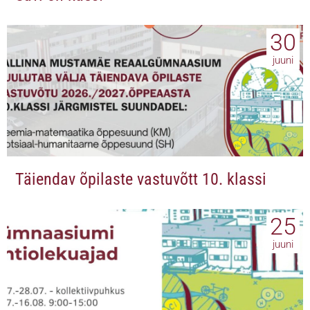
30
juuni
Täiendav õpilaste vastuvõtt 10. klassi
25
juuni