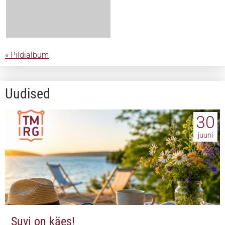
« Pildialbum
Uudised
30
juuni
Suvi on käes!