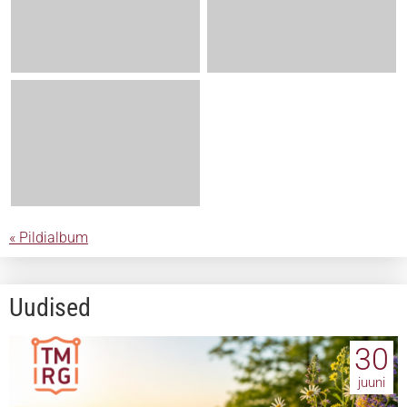
« Pildialbum
Uudised
30
juuni