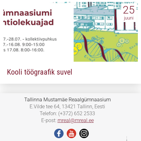
25
juuni
Kooli töögraafik suvel
Tallinna Mustamäe Reaalgümnaasium
E.Vilde tee 64, 13421 Tallinn, Eesti
Telefon: (+372) 652 2533
E-post:
mreal@mreal.ee