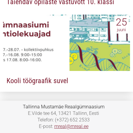
Täiendav õpilaste vastuvõtt 10. klassi
25
juuni
Kooli töögraafik suvel
Tallinna Mustamäe Reaalgümnaasium
E.Vilde tee 64, 13421 Tallinn, Eesti
Telefon: (+372) 652 2533
E-post:
mreal@mreal.ee