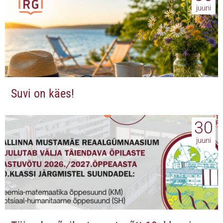
juuni
Suvi on käes!
30
juuni