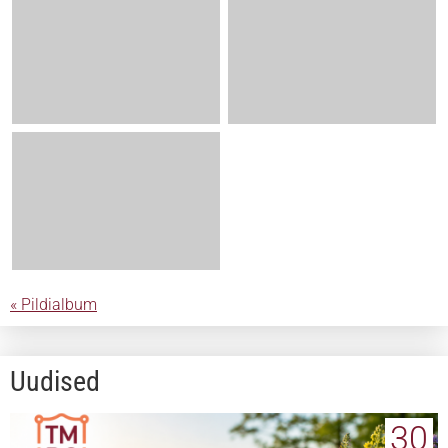
« Pildialbum
Uudised
30