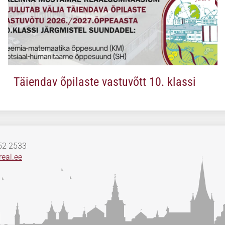
Täiendav õpilaste vastuvõtt 10. klassi
652 2533
eal.ee