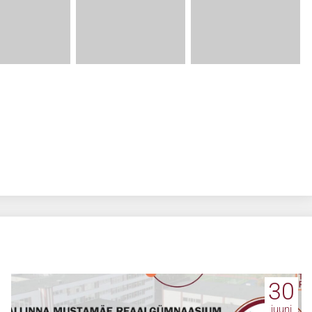
30
juuni