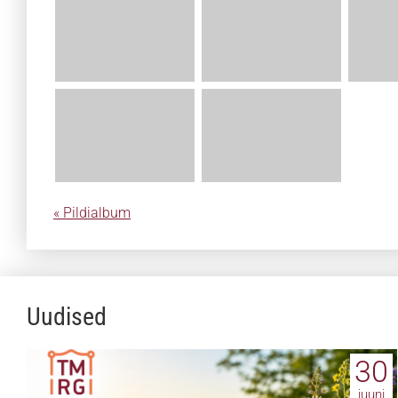
« Pildialbum
Uudised
30
juuni