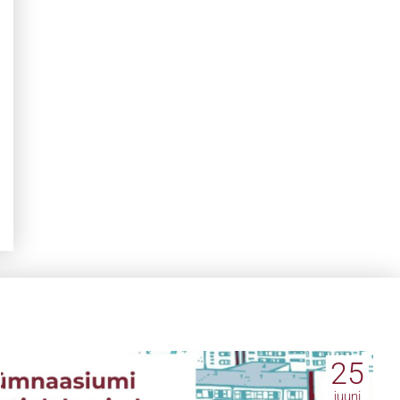
25
juuni