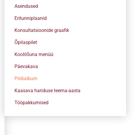
Asendused
Eritunniplaanid
Konsultatsioonide graafik
Õpilaspilet
Koolilõuna menüü
Päevakava
Pildialbum
Kaasava hariduse teema-aasta
Tööpakkumised