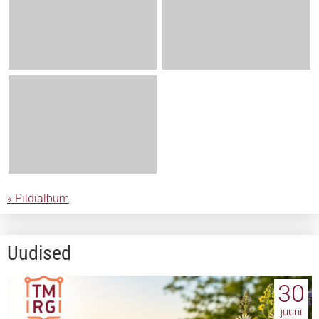
« Pildialbum
Uudised
30
juuni