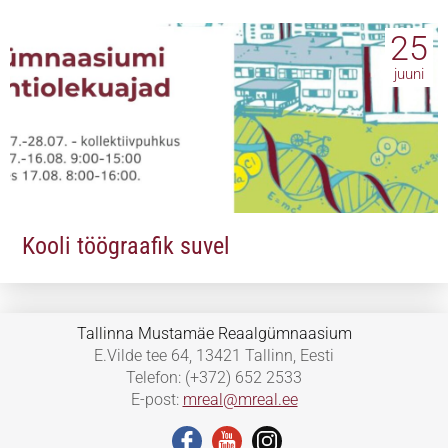
25
juuni
Kooli töögraafik suvel
Tallinna Mustamäe Reaalgümnaasium
E.Vilde tee 64, 13421 Tallinn, Eesti
Telefon: (+372) 652 2533
E-post:
mreal@mreal.ee