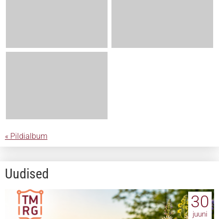
« Pildialbum
Uudised
30
juuni