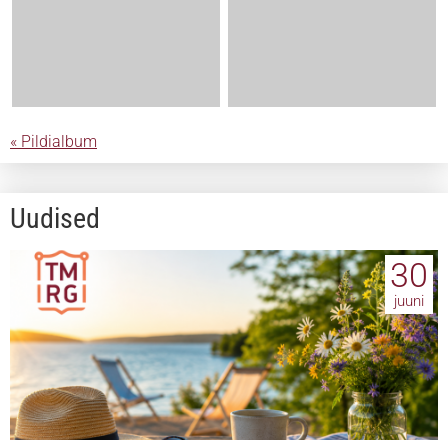
« Pildialbum
Uudised
30
juuni