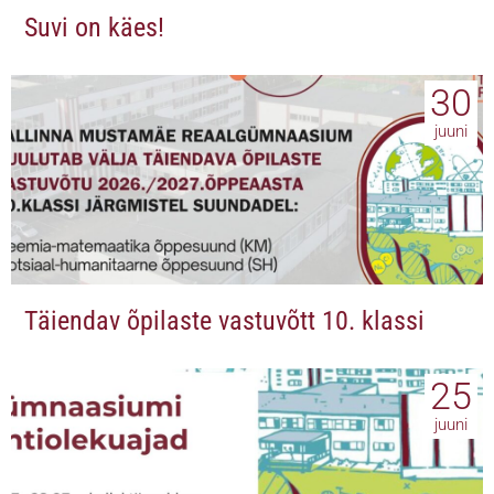
Suvi on käes!
30
juuni
Täiendav õpilaste vastuvõtt 10. klassi
25
juuni