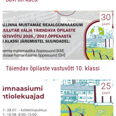
30
juuni
Täiendav õpilaste vastuvõtt 10. klassi
25
juuni