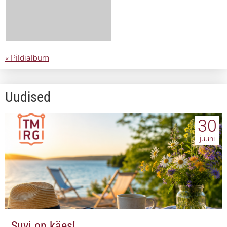
« Pildialbum
Uudised
30
juuni
Suvi on käes!