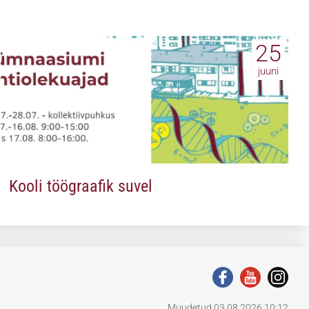
25
juuni
Kooli töögraafik suvel
Muudetud 03.08.2026 10:12