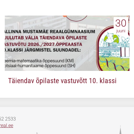
30
juuni
Täiendav õpilaste vastuvõtt 10. klassi
652 2533
eal.ee