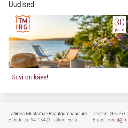
Uudised
30
juuni
Suvi on käes!
Tallinna Mustamäe Reaalgümnaasium
Telefon: (+372) 
E.Vilde tee 64, 13421 Tallinn, Eesti
E-post:
mreal@mr