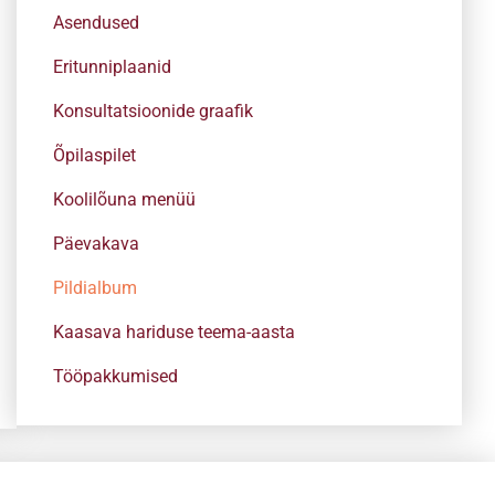
Asendused
Eritunniplaanid
Konsultatsioonide graafik
Õpilaspilet
Koolilõuna menüü
Päevakava
Pildialbum
Kaasava hariduse teema-aasta
Tööpakkumised