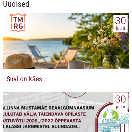
Uudised
30
juuni
Suvi on käes!
30
juuni