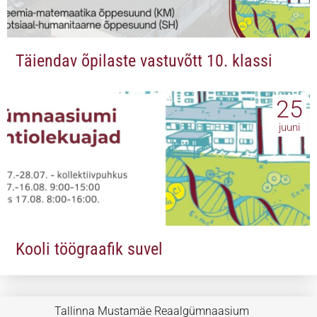
Täiendav õpilaste vastuvõtt 10. klassi
25
juuni
Kooli töögraafik suvel
Tallinna Mustamäe Reaalgümnaasium