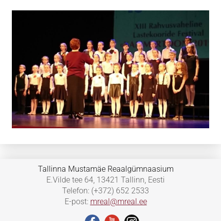
Tallinna Mustamäe Reaalgümnaasium
E.Vilde tee 64, 13421 Tallinn, Eesti
Telefon: (+372) 652 2533
E-post:
mreal@mreal.ee