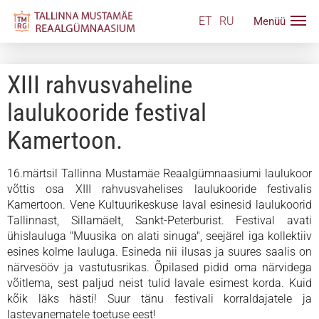
ET
RU
XIII rahvusvaheline
laulukooride festival
Kamertoon.
16.märtsil Tallinna Mustamäe Reaalgümnaasiumi laulukoor
võttis osa XIII rahvusvahelises laulukooride festivalis
Kamertoon. Vene Kultuurikeskuse laval esinesid laulukoorid
Tallinnast, Sillamäelt, Sankt-Peterburist. Festival avati
ühislauluga "Muusika on alati sinuga", seejärel iga kollektiiv
esines kolme lauluga. Esineda nii ilusas ja suures saalis on
närvesööv ja vastutusrikas. Õpilased pidid oma närvidega
võitlema, sest paljud neist tulid lavale esimest korda. Kuid
kõik läks hästi! Suur tänu festivali korraldajatele ja
lastevanematele toetuse eest!