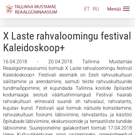
ET
RU
X Laste rahvaloomingu festival
Kaleidoskoop+
16.04.2018 - 20.04.2018 Tallinna Mustamäe
Reaalgümnaasiumis toimub X Laste rahvaloomingu festival
Kaleidoskoop+. Festivali eesmärk on Eesti rahvuskultuuri
säilitamine ja arendamine, samuti teiste rahvuskultuuride
tundmaõppimine, et kujundada Tallinna koolide õpilastel
kodumaaga seotud väärtushinnangud. Festival haarab
rahvakultuuri erinevaid suundi sh rahvalaul, rahvatants,
kujutav kunst. Festivali ajal toimub näituste korraldamine,
rahvuskultuuri foorumi läbiviimine, rahvatantsu ja käsitöö
õpitubade läbiviimine, ekskursioonide ja temaatiliste tundide
läbiviimine. Suurejooneline galakontsert toimub 17.04.2018
Vene Kultuurikeskuses ning osalemiseks
on
registreeritud