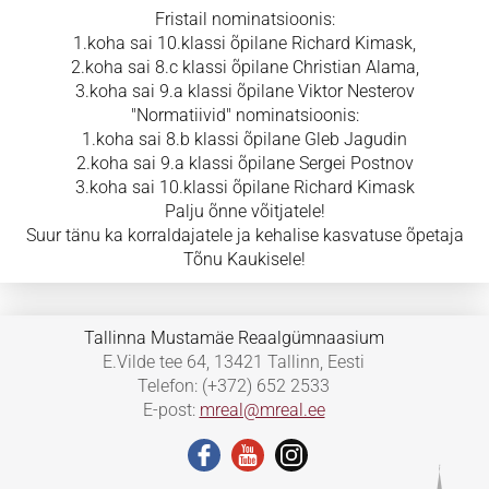
Fristail nominatsioonis:
1.koha sai 10.klassi õpilane Richard Kimask,
2.koha sai 8.c klassi õpilane Christian Alama,
3.koha sai 9.a klassi õpilane Viktor Nesterov
"Normatiivid" nominatsioonis:
1.koha sai 8.b klassi õpilane Gleb Jagudin
2.koha sai 9.a klassi õpilane Sergei Postnov
3.koha sai 10.klassi õpilane Richard Kimask
Palju õnne võitjatele!
Suur tänu ka korraldajatele ja kehalise kasvatuse õpetaja
Tõnu Kaukisele!
Tallinna Mustamäe Reaalgümnaasium
E.Vilde tee 64, 13421 Tallinn, Eesti
Telefon: (+372) 652 2533
E-post:
mreal@mreal.ee