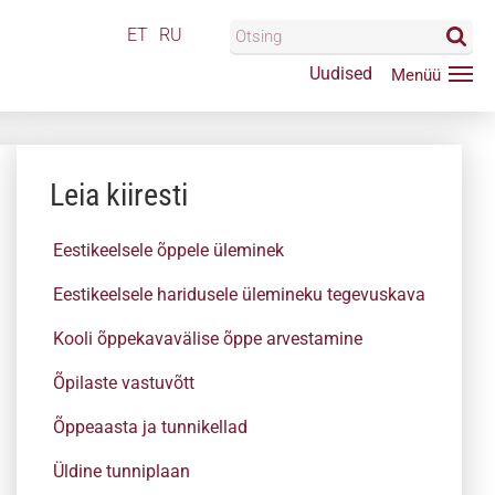
ET
RU
Uudised
Leia kiiresti
Eestikeelsele õppele üleminek
Eestikeelsele haridusele ülemineku tegevuskava
Kooli õppekavavälise õppe arvestamine
Õpilaste vastuvõtt
Õppeaasta ja tunnikellad
Üldine tunniplaan