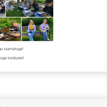
gu raamatuga!
uga looduses!