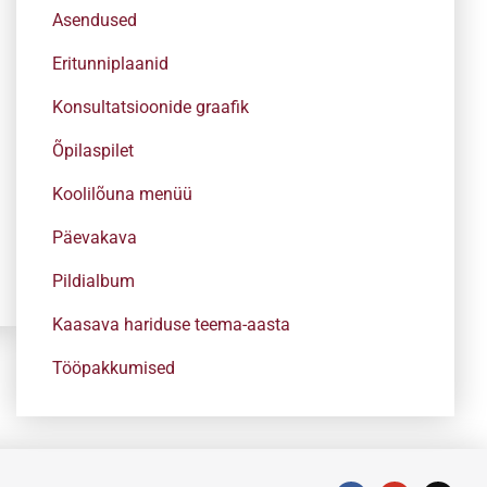
Asendused
Eritunniplaanid
Konsultatsioonide graafik
Õpilaspilet
Koolilõuna menüü
Päevakava
Pildialbum
Kaasava hariduse teema-aasta
Tööpakkumised