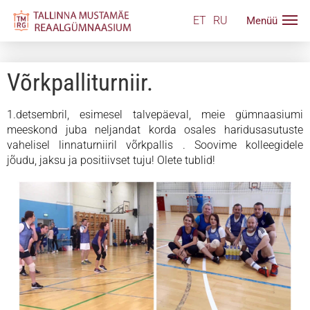
ET
RU
Võrkpalliturniir.
1.detsembril, esimesel talvepäeval, meie gümnaasiumi
meeskond juba neljandat korda osales haridusasutuste
vahelisel linnaturniiril võrkpallis . Soovime kolleegidele
jõudu, jaksu ja positiivset tuju! Olete tublid!