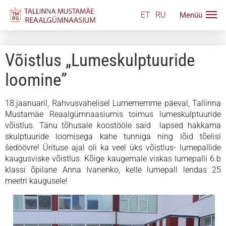
ET
RU
Võistlus „Lumeskulptuuride
loomine”
18.jaanuaril, Rahvusvahelisel Lumememme päeval, Tallinna
Mustamäe Reaalgümnaasiumis toimus lumeskulptuuride
võistlus. Tänu tõhusale koostööle said lapsed hakkama
skulptuuride loomisega kahe tunniga ning lõid tõelisi
šedöövre! Ürituse ajal oli ka veel üks võistlus- lumepallide
kaugusviske võistlus. Kõige kaugemale viskas lumepalli 6.b
klassi õpilane Anna Ivanenko, kelle lumepall lendas 25
meetri kaugusele!