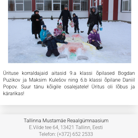
Ürituse korraldajaid aitasid 9.a klassi õpilased Bogdan
Puzikov ja Maksim Kulešov ning 6.b klassi õpilane Daniil
Popov. Suur tänu kõigile osalejatele! Üritus oli lõbus ja
kärarikas!
Tallinna Mustamäe Reaalgümnaasium
E.Vilde tee 64, 13421 Tallinn, Eesti
Telefon: (+372) 652 2533