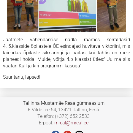
Jäätmete vähendamise nädla raames korraldasid
4.-5.klasside õpilastele ÕE esindajad huvitava viktoriini, mis
laiendas õpilaste silmaringi ja näitas, kui tähtis on meie
planeedi hoida. Muide, võitja 4.b klassist ütles:" Ju ma siis
vaatan Kull ja kiri programmi kasuga"
Suur tänu, lapsed!
Tallinna Mustamäe Reaalgümnaasium
E.Vilde tee 64, 13421 Tallinn, Eesti
Telefon: (+372) 652 2533
E-post:
mreal@mreal.ee