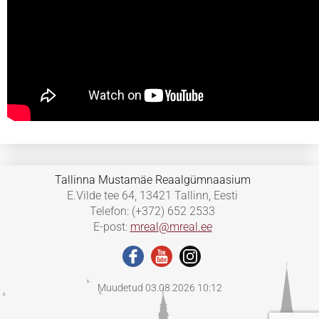
Tallinna Mustamäe Reaalgümnaasium
E.Vilde tee 64, 13421 Tallinn, Eesti
Telefon: (+372) 652 2533
E-post:
mreal@mreal.ee
Muudetud 03.08.2026 10:12