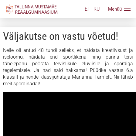
ET
RU
Väljakutse on vastu võetud!
Neile oli antud 48 tundi selleks, et näidata kreatiivsust ja
iseloomu, näidata end sportlikena ning panna teisi
tähelepanu pöörata tervislikule eluviisile ja spordiga
tegelemisele. Ja nad said hakkama! Püüdke vastus 6.a
klassilt ja nende
klassijuhataja
Marianna Tam`elt. Nii läheb
meil spordinädal!