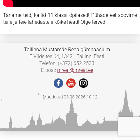
Täname teid, kallid 11.klassi õpilased! Pühade eel soovime
teile ja teie lähedastele kõike head! Olge terved!
Tallinna Mustamäe Reaalgümnaasium
E.Vilde tee 64, 13421 Tallinn, Eesti
Telefon: (+372) 652 2533
E-post:
mreal@mreal.ee
Muudetud 03.08.2026 10:12