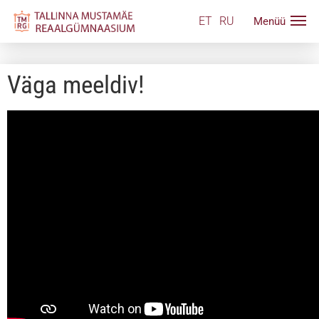
ET
RU
Väga meeldiv!