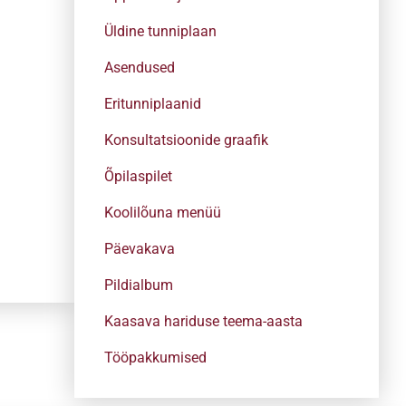
Üldine tunniplaan
Asendused
Eritunniplaanid
Konsultatsioonide graafik
Õpilaspilet
Koolilõuna menüü
Päevakava
Pildialbum
Kaasava hariduse teema-aasta
Tööpakkumised