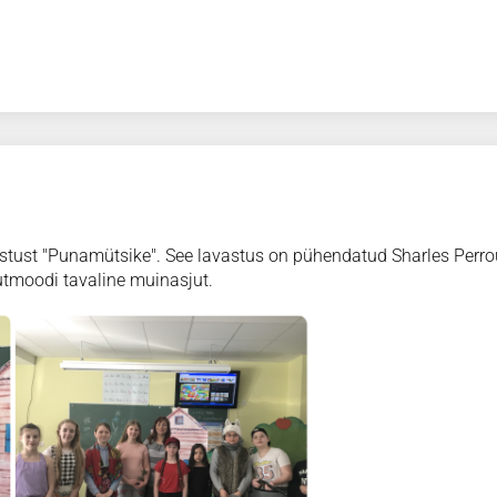
vastust "Punamütsike". See lavastus on pühendatud Sharles Perro
utmoodi tavaline muinasjut.