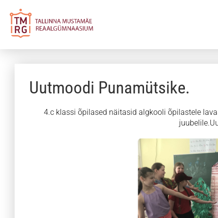
Uutmoodi Punamütsike.
4.c klassi õpilased näitasid algkooli õpilastele la
juubelile.U