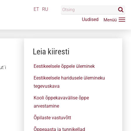
ET
RU
Uudised
Leia kiiresti
Eestikeelsele õppele üleminek
ut`i
Eestikeelsele haridusele ülemineku
tegevuskava
Kooli õppekavavälise õppe
arvestamine
Õpilaste vastuvõtt
Õppeaasta ja tunnikellad