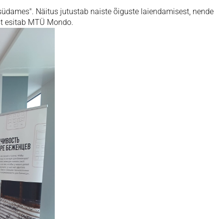
südames". Näitus jutustab naiste õiguste laiendamisest, nende
ust esitab MTÜ Mondo.