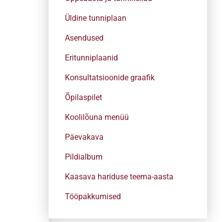
Üldine tunniplaan
Asendused
Eritunniplaanid
Konsultatsioonide graafik
Õpilaspilet
Koolilõuna menüü
Päevakava
Pildialbum
Kaasava hariduse teema-aasta
Tööpakkumised