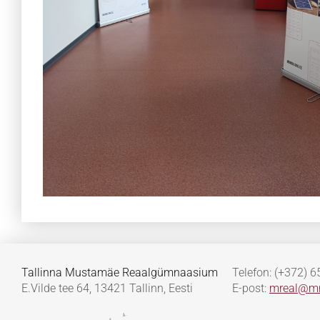
Tallinna Mustamäe Reaalgümnaasium
Telefon: (+372) 
E.Vilde tee 64, 13421 Tallinn, Eesti
E-post:
mreal@mr