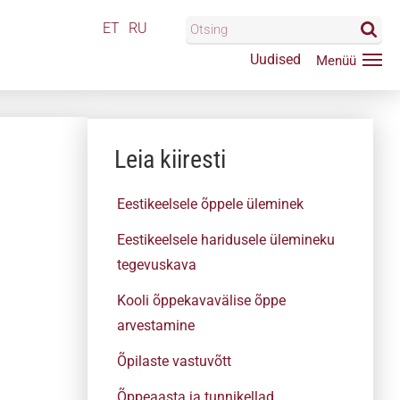
ET
RU
Uudised
Leia kiiresti
Eestikeelsele õppele üleminek
Eestikeelsele haridusele ülemineku
tegevuskava
Kooli õppekavavälise õppe
arvestamine
Õpilaste vastuvõtt
Õppeaasta ja tunnikellad