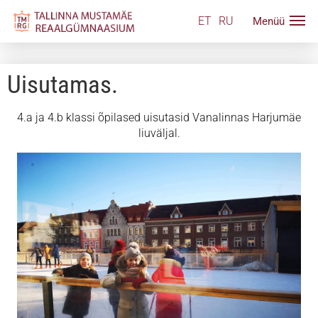
ET
RU
Uisutamas.
4.a ja 4.b klassi õpilased uisutasid Vanalinnas Harjumäe
liuväljal.