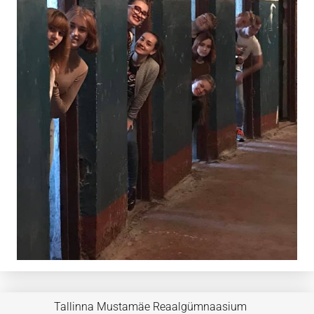
Tallinna Mustamäe Reaalgümnaasium