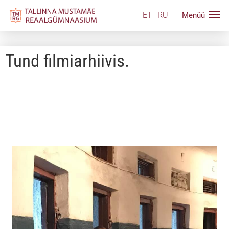
ET
RU
Tund filmiarhiivis.
Niikaua kui kooli peal kurjad vaimud uitasid, 31.10. 11SH
õpilased tõlketeooria õppeaine raames olid filmiarhiivis
tunnis. Filmiarhiiv asub aadressil Ristiku 84. Kunagi oli
selles hoones sõjavangla. Meile neid kohti näidati. Arhiivis
veedetud aja kokkuvõtteks teevad õpilased mini-viideod
dokumentide ja õpitud materjalide kohta. Ootame tulemusi!