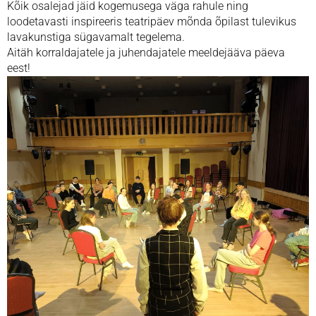
Kõik osalejad jäid kogemusega väga rahule ning
loodetavasti inspireeris teatripäev mõnda õpilast tulevikus
lavakunstiga sügavamalt tegelema.
Aitäh korraldajatele ja juhendajatele meeldejääva päeva
eest!