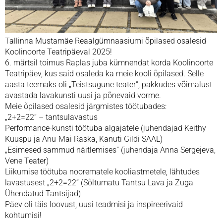
Tallinna Mustamäe Reaalgümnaasiumi õpilased osalesid
Koolinoorte Teatripäeval 2025!
6. märtsil toimus Raplas juba kümnendat korda Koolinoorte
Teatripäev, kus said osaleda ka meie kooli õpilased. Selle
aasta teemaks oli „Teistsugune teater“, pakkudes võimalust
avastada lavakunsti uusi ja põnevaid vorme.
Meie õpilased osalesid järgmistes töötubades:
„2+2=22“ – tantsulavastus
Performance-kunsti töötuba algajatele (juhendajad Keithy
Kuuspu ja Anu-Mai Raska, Kanuti Gildi SAAL)
„Esimesed sammud näitlemises“ (juhendaja Anna Sergejeva,
Vene Teater)
Liikumise töötuba noorematele kooliastmetele, lähtudes
lavastusest „2+2=22“ (Sõltumatu Tantsu Lava ja Zuga
Ühendatud Tantsijad)
Päev oli täis loovust, uusi teadmisi ja inspireerivaid
kohtumisi!